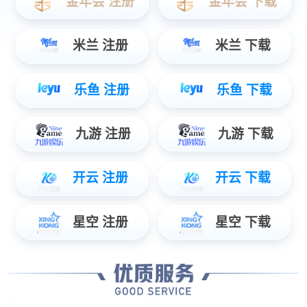
州市市长质量奖”等荣誉称号。公司综合实力位于行业前列，是国内健
身器材行业的领军企业之一。 国际市场，公司与IMPEX、ARGOS、
WALMART、DICKS等知名公司合作，产品出口世界四十多个国家和
地区。公司跨境电商业务发展迅猛，依托“WINNOW”等自有品牌在亚
马逊平台开设店铺面向美国、欧洲等终端客户销售产品，自主品牌
影…
国家体育产业示范单位
国家认定企业技术中心