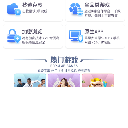
国家高新技术企业
国家知识产权优势企业
S
OLUTIONS
查看更多
运动场景解决方案