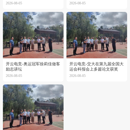
[图]
2026-08-05
2026-08-05
开云电竞-奥运冠军徐莉佳做客
开云电竞-交大在第九届全国大
励志讲坛
运会科报会上多篇论文获奖
2026-08-05
2026-08-05